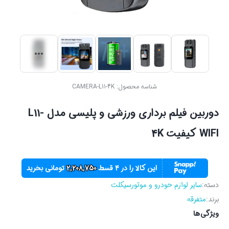
شناسه محصول:
CAMERA-L11-4K
دوربین فیلم برداری ورزشی و پلیسی مدل L11-
WIFI کیفیت 4K
این کالا را در ۴ قسط
2,208,750
تومانی بخرید
دسته:
سایر لوازم خودرو و موتورسیکلت
برند:
متفرقه
ویژگی‌ها