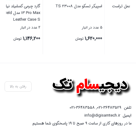
گارد چرمی کمشیلد نیلکین iPhone
مودم 4G LTE قابل حمل زد تی ای
13 Pro Max مدل CamShield
مدل ZTE K12
Leather Case S
2 عدد در انبار
4 عدد در انبار
8,100,000
1,146,200
تومان
تومان
بستن
بستن
رفتن به بالا
تلفن
021-36483529
,
021-36483558
ایمیل
info@digisamtech.ir
ما در روزهای کاری از ساعت ۹ صبح تا ۱۹ پاسخگوی شما هستیم