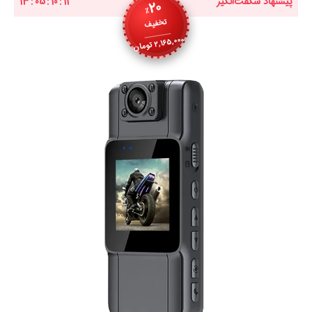
پیشنهاد شگفت‌انگیز
11
:
10
:
05
:
13
20
٪
تخفیف
2,165,000
تومان