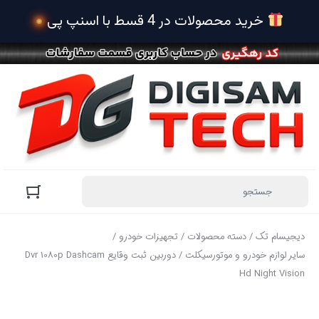
 خرید محصولات در 4 قسط با اسنپ پی
دیجیسام تک
/
دسته محصولات
/
تجهیزات خودرو
/
سایر لوازم خودرو و موتورسیکلت
/ دوربین ثبت وقایع Dvr 1080p Dashcam
Hd Night Vision