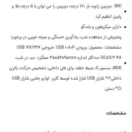
Wifi. دوربین زاویه باز 170 درجه; دوربین را می توان با 5 درجه بالا و
پایین تنظیم کرد.
دارای میکروفون و بلندگو.
پشتیبانی از مشاهده شب، یادآوری خستگی و صرفه جویی در برخورد.
مشخصات: محصول: ورودی USB 1080P: خروجی USB 12V/24V
DC5V/2.4A حداکثر اندازه:35x54x95mm عملکرد: دید در شب،
WDR، سنسور G، ضبط حلقه، وای فای داخلی، تشخیص حرکت، باتری
داخلی*1* شارژر USB شارژ شده توسط کاربر: لوازم جانبی شارژر USB
C1* دستی
مشخصات