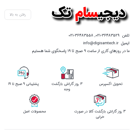
300,000 تومان
است.
رفتن به بالا
تلفن
021-36483529
,
021-36483558
ایمیل
info@digisamtech.ir
ما در روزهای کاری از ساعت ۹ صبح تا ۱۹ پاسخگوی شما هستیم
تحویل اکسپرس
3 روز گارانتی بازگشت
پشتیبانی 9 صبح تا 19
وجه
3 روز گارانتی بازگشت کالا در صورت
محصولات اصل
خرابی