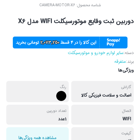
شناسه محصول:
CAMERA-MOTOR-X6
دوربین ثبت وقایع موتورسیکلت WIFI مدل X6
این کالا را در ۴ قسط
2,073,250
تومانی بخرید
دسته:
سایر لوازم خودرو و موتورسیکلت
برند:
متفرقه
ویژگی‌ها
گارانتی
رنگ
اصالت و سلامت فیزیکی کالا
اتصال
تعداد دوربین
WIFI
1عدد
کیفیت
مشاهده همه ویژگی‌ها