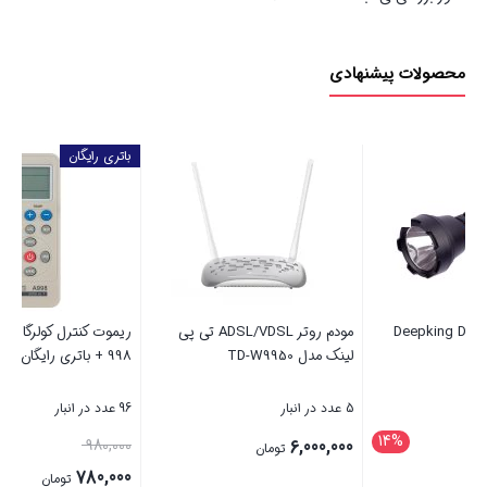
محصولات پیشنهادی
باتری رایگان
با
مودم روتر ADSL/VDSL تی پی
ریموت کنترل کولرگازی همه کاره A-
لینک مدل TD-W9950
998 + باتری رایگان
با
5 عدد در انبار
96 عدد در انبار
85 عدد در
20%
1
قیمت
00
980,000
6,000,000
تومان
اصلی
00
780,000
تومان