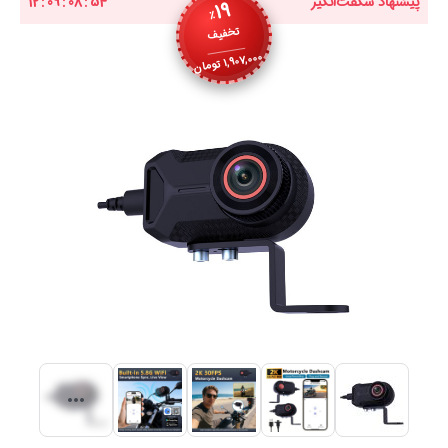
پیشنهاد شگفت‌انگیز
54
:
08
:
09
:
12
19
٪
تخفیف
1,907,000
تومان