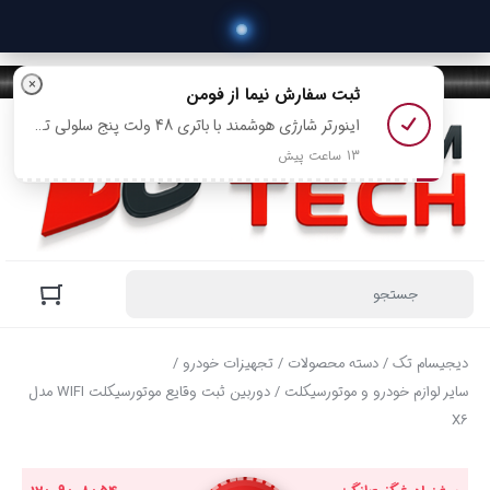
×
ثبت سفارش
نیما
از فومن
اینورتر شارژی هوشمند با باتری 48 ولت پنج سلولی تک پریز رو خرید کرد
13 ساعت پیش
دیجیسام تک
/
دسته محصولات
/
تجهیزات خودرو
/
سایر لوازم خودرو و موتورسیکلت
/ دوربین ثبت وقایع موتورسیکلت WIFI مدل
X6