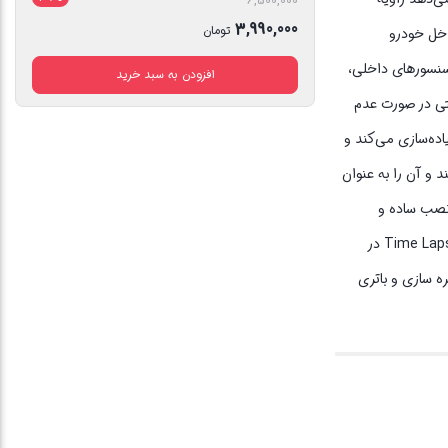
6,500,000
اصلی
3,990,000
تومان
اخل خودرو
6,500,000 تومان
قیمت
تفاده از سنسورهای داخلی،
افزودن به سبد خرید
بود.
فعلی
تی در صورت عدم
3,990,000 تومان
است.
‌سازی، پیاده‌سازی می‌کند و
ی‌کند و آن را به عنوان
نصب ساده و
دستورالعمل های دقیق آن را برای کاربرانی که برای اولین بار بار می کنند قابل دسترسی است و امکان راه اندازی سریع و بدون دردسر را فراهم می کند. عملکرد Time Lapse در
ذخیره سازی و باتری