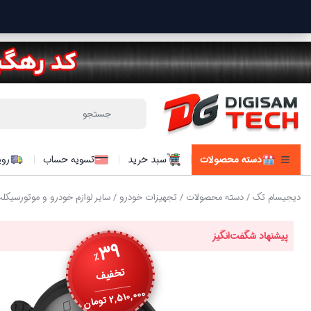
دسته محصولات
سبد خرید
تسویه حساب
روی
دیجیسام تک
/
دسته محصولات
/
تجهیزات خودرو
/
سایر لوازم خودرو و موتورسیکل
پیشنهاد شگفت‌انگیز
39
٪
تخفیف
2,510,000
تومان