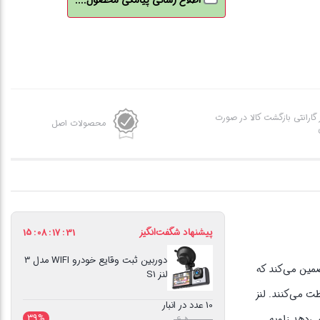
اطلاع رسانی پیامکی محصول....
3
لنز
S1
عدد
ز گارانتی بازگشت کالا در صورت
محصولات اصل
پیشنهاد شگفت‌انگیز
31
:
17
:
08
:
15
دوربین ثبت وقایع خودرو WIFI مدل 3
ت می کند. این تضمین می‌کند که
لنز S1
ظت می‌کنند. لنز
10 عدد در انبار
39%
ی‌دهد زاویه
قیمت