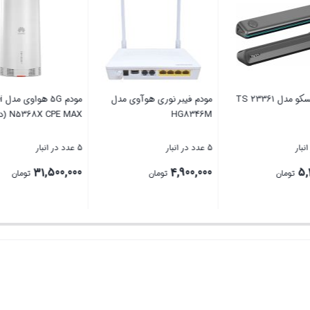
دل TS 23004
اسپیکر تسکو مدل TS 23361
مودم فیبر نوری هوآوی 
HG8346M
5 عدد در انبار
5 عدد در انبار
4,900,000
5,400,000
2
تومان
تومان
تومان
بستن
بستن