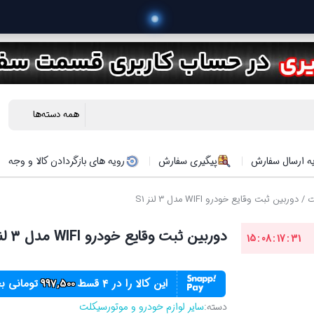
 خرید محص
ه ارسال سفارش
پیگیری سفارش
رویه های بازگردادن کالا و وجه
ت
/ دوربین ثبت وقایع خودرو WIFI مدل 3 لنز S1
دوربین ثبت وقایع خودرو WIFI مدل 3 لنز S1
15
:
08
:
17
:
31
این کالا را در ۴ قسط
997,500
تومانی ب
دسته:
سایر لوازم خودرو و موتورسیکلت