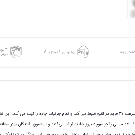
3 رو
پشتیبانی 9 صبح تا 19
خرابی
دوربین خودرو با رزولوشن بالا 1080P این دوربین با وضوح شفاف 1920x1080P با سرعت 30 فریم در ثانیه ضبط می کند و تمام جزئیات جاده را ثب
شواهد مهمی را در صورت بروز حادثه ارائه می‌کنند و از حقوق رانندگان بهتر محاف
 هم از نمای جلو و هم از فضای داخلی خودرو بچرخد. این ویژگی به شما امکان م