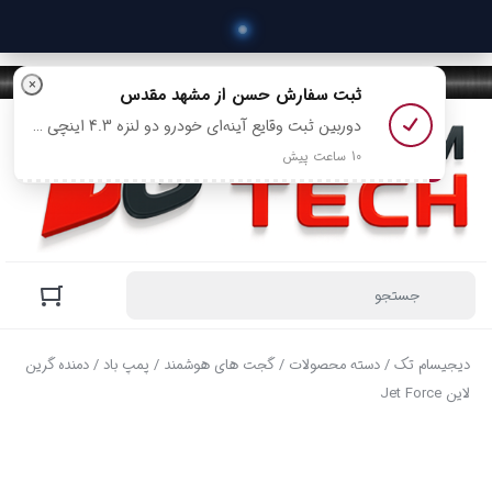
 خری
×
ثبت سفارش
حسن
از مشهد مقدس
دوربین ثبت وقایع آینه‌ای خودرو دو‌ لنزه 4.3 اینچی با دید در شب مدل 568 رو خرید کرد
10 ساعت پیش
دیجیسام تک
/
دسته محصولات
/
گجت های هوشمند
/
پمپ باد
/ دمنده گرین
لاین Jet Force