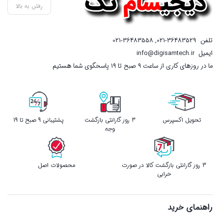
رفتن به بالا
تلفن
021-36483529
,
021-36483558
ایمیل
info@digisamtech.ir
ما در روزهای کاری از ساعت ۹ صبح تا ۱۹ پاسخگوی شما هستیم
تحویل اکسپرس
3 روز گارانتی بازگشت
پشتیبانی 9 صبح تا 19
وجه
3 روز گارانتی بازگشت کالا در صورت
محصولات اصل
خرابی
راهنمای خرید