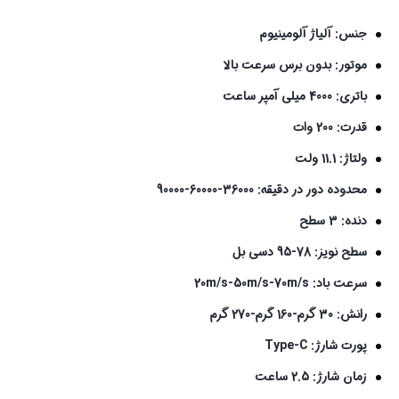
جنس: آلیاژ آلومینیوم
موتور: بدون برس سرعت بالا
باتری: 4000 میلی آمپر ساعت
قدرت: 200 وات
ولتاژ: 11.1 ولت
محدوده دور در دقیقه: 36000-60000-90000
دنده: 3 سطح
سطح نویز: 78-95 دسی بل
سرعت باد: 20m/s-50m/s-70m/s
رانش: 30 گرم-160 گرم-270 گرم
پورت شارژ: Type-C
زمان شارژ: 2.5 ساعت