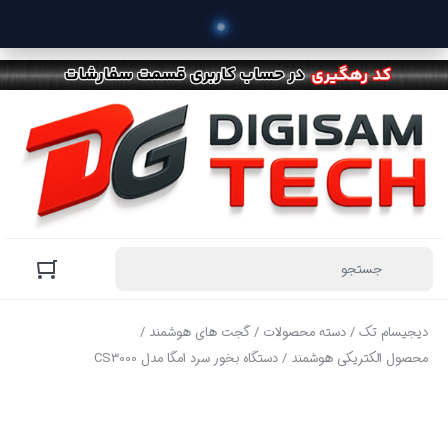
 خرید م
دیجیسام تک
/
دسته محصولات
/
گجت های هوشمند
/
محصول الکتریکی هوشمند
/ دستگاه بخور سرد امگا مدل CS3000