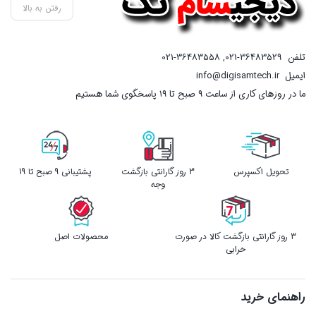
رفتن به بالا
تلفن
021-36483529
,
021-36483558
ایمیل
info@digisamtech.ir
ما در روزهای کاری از ساعت ۹ صبح تا ۱۹ پاسخگوی شما هستیم
تحویل اکسپرس
3 روز گارانتی بازگشت
پشتیبانی 9 صبح تا 19
وجه
3 روز گارانتی بازگشت کالا در صورت
محصولات اصل
خرابی
راهنمای خرید