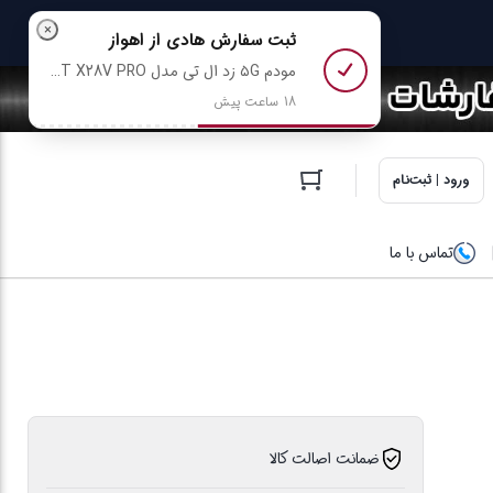
×
ثبت سفارش
هادی
از اهواز
مودم ۵G زد ال تی مدل ZLT X28V PRO (در حد نو) رو خرید کرد
18 ساعت پیش
ورود | ثبت‌نام
تماس با ما
ضمانت اصالت کالا