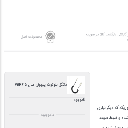
ز گارانتی بازگشت کالا در صورت
محصولات اصل
دانگل بلوتوث پرووان مدل PBR915
ناموجود
 مسئله را به راحتی حل نموده، به طوریکه که دیگر نیازی
ناموجود
 ضبط صوت مدرن‌تر نخواهد بود. گیرنده بی‌سیم موزیک ماشین به پورت 3.5 میلی متری (AUX) متصل شده و ضبط صوت،
روشن کرده و و به PBR915متصل شوید. به همین راحتی متصل شده و