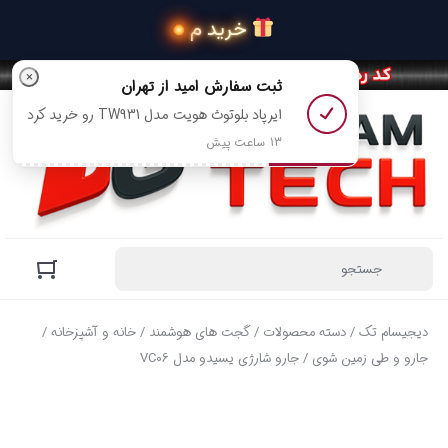
 خرید محصولات در
×
ثبت سفارش
امید
از تهران
ایرپاد بلوتوث هویت مدل TW931 رو خرید کرد
13 ساعت پیش
دیجیسام تک
/
دسته محصولات
/
گجت های هوشمند
/
خانه و آشپزخانه
/
جارو و طی زمین شوی
/ جارو شارژی یسیدو مدل VC06