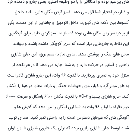
های بی‌سیم بوده و امکاناتی را با دو وظیفه اصلی، یعنی جارو و دمنده گرد
و غبار، در اختیار شما قرار می ‌دهد. تمیز کردن مکان هایی مانند داخل
کشوها، بین دکمه‌ های کیبورد، داخل اتومبیل و جاهایی از این دست، یکی
از پر دردسرترین مکان‌ هایی بوده که نیاز به تمیز کردن دارد. برای گردگیری
این نقاط به جاروهایی نیاز است که سری کوچکی داشته باشند و بتوانند
محل های تنگ را پوشش دهند. بدون نیاز به سیم برق، این جارو شارژی
راحتی و آسانی در حرکت دارد و به شما اجازه می ‌دهد تا در هر نقطه از
منزل خود به تمیزی بپردازید. با قدرت 96 وات، این جارو شارژی قادر است
به طور موثر گرد و غبار، موی حیوانات خانگی و ذرات معلق در هوا را مکش
کند. جارو شارژی یسیدو VC06 با قدرت مکش 6900 پاسکال و سرعت 60000
دور دقیقه با توان 96 وات به شما این امکان را می دهد که کثیفی ها و
آلودگی های که غیرقابل دسترس است را به راحتی تمیز کنید. صدای تولید
شده توسط جارو شارژی پایین بوده که برای یک جاروی شارژی با این توان