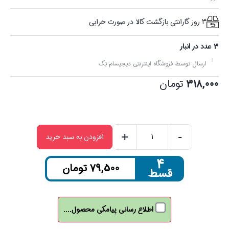
3 روز گارانتی بازگشت کالا در صورت خرابی
3 عدد در انبار
ارسال توسط فروشگاه اینترنتی دیجیسام تِک
318,000
تومان
+
-
افزودن به سبد خرید
تبدیل
OTG
۴
79,500
تومان
قسط
ویلوت
Welot
تایپ
اطلاع رسانی پیامکی محصول....
سی