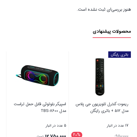
هنوز بررسی‌ای ثبت نشده است.
محصولات پیشنهادی
باتری رایگان
پای
32 تا 43 ای
1 عدد در انبار
000
00
A
ریموت کنترل تلویزیون جی پلاس
اسپیکر بلوتوثی قابل حمل تراست
قی
مدل 512 + باتری رایگان
مدل TBS-8600
بست
فع
17 عدد در انبار
5 عدد در انبار
اس
20%
قیمت
12,750,000
980,000
تومان