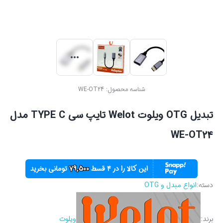
شناسه محصول:
WE-OT24
تبدیل OTG ویلوت Welot تایپ سی TYPE C مدل
WE-OT24
این کالا را در ۴ قسط
79,500
تومانی بخرید
دسته:
انواع مبدل و OTG
برند:
ویلوت