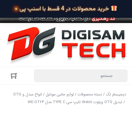
 خرید محصولات در 4 قسط با اسنپ پی
دیجیسام تک
/
دسته محصولات
/
لوازم جانبی موبایل
/
انواع مبدل و OTG
/ تبدیل OTG ویلوت Welot تایپ سی TYPE C مدل WE-OT24