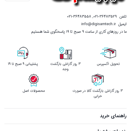
تلفن
021-36483529
,
021-36483558
ایمیل
info@digisamtech.ir
ما در روزهای کاری از ساعت ۹ صبح تا ۱۹ پاسخگوی شما هستیم
تحویل اکسپرس
3 روز گارانتی بازگشت
پشتیبانی 9 صبح تا 19
وجه
3 روز گارانتی بازگشت کالا در صورت
محصولات اصل
خرابی
راهنمای خرید