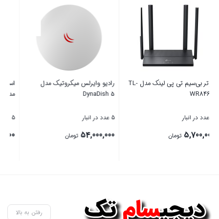
وتر بی‌سیم تی پی لینک مدل TL-
رادیو وایرلس میکروتیک مدل
اسپیکر بلوتوثی قابل حمل ناو گو
DynaDish 5
مدل Stone M1
5 عدد در انبار
5 عدد در انبار
4,200,000
54,000,000
تومان
تومان
بستن
بستن
رفتن به بالا