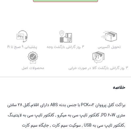
تحویل اکسپرس
3 روز گارانتی بازگشت وجه
پشتیبانی 9 صبح تا 19
3 روز گارانتی بازگشت کالا در صورت خرابی
محصولات اصل
خلاصه
براکت کابل پرووان PCK002 با جنس بدنه ABS دارای اقلام,کابل 28 سانتی
متری PD 60W, کانکتور تایپ سی به میکرو , کانکتور تایپ سی به لایتنینگ
,کانکتور تایپ سی به USB , سوکیت سیم کارت , جایگاه سیم کارت