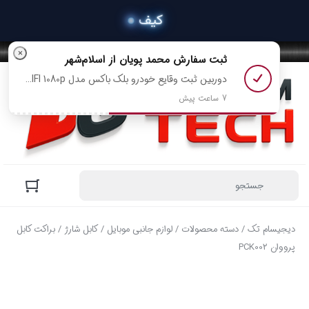
×
ثبت سفارش
محمد پویان
از اسلام‌شهر
دوربین ثبت وقایع خودرو بلک باکس مدل A16 WIFI 1080p رو خرید کرد
7 ساعت پیش
دیجیسام تک
/
دسته محصولات
/
لوازم جانبی موبایل
/
کابل شارژ
/ براکت کابل
پرووان PCK002