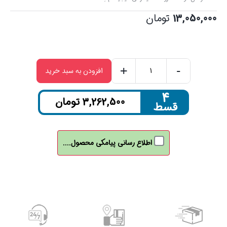
13,050,000
تومان
+
-
افزودن به سبد خرید
اسپیکر
پارتی
۴
3,262,500
تومان
قسط
باکس
KB4-
20W
اطلاع رسانی پیامکی محصول....
بیکارو
(BEECARO)
عدد