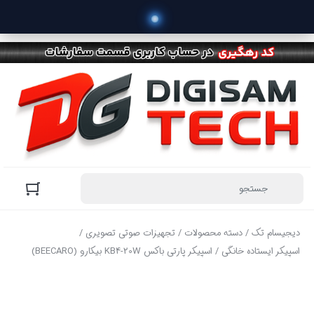
 خر
دیجیسام تک
/
دسته محصولات
/
تجهیزات صوتی تصویری
/
اسپیکر ایستاده خانگی
/ اسپیکر پارتی باکس KB4-20W بیکارو (BEECARO)