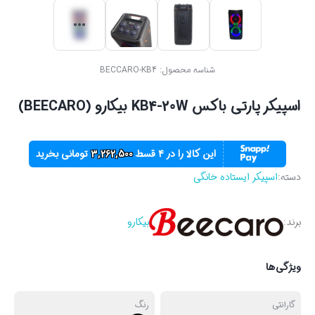
شناسه محصول:
BECCARO-KB4
اسپیکر پارتی باکس KB4-20W بیکارو (BEECARO)
این کالا را در ۴ قسط
3,262,500
تومانی بخرید
دسته:
اسپیکر ایستاده خانگی
برند:
بیکارو
ویژگی‌ها
گارانتی
رنگ