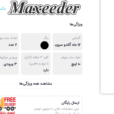
مکس
ویژگی‌ها
گارانتی
رنگ
تعداد ساب وو
12 ماه گاندو سرویس
2 عدد
ابعاد ساب ووفر
کلید 3 حالته (کارکرد
ورودی میکروف
با برق و باطری)
10 اینچ
3 ورودی
دارد
مشاهده همه ویژگی‌ها
ارسال رایگان
برای سفارشات بالای 10 میلیون تومان
ارسال با پست رایگان