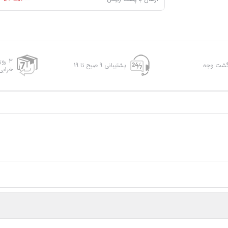
3 رو
پشتیبانی 9 صبح تا 19
خرابی