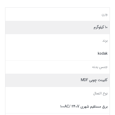
وزن
10 کیلوگرم
برند
kodak
جنس بدنه
کابینت چوبی MDF
نوع اتصال
برق مستقیم شهری 100AC/ 240V