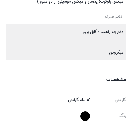
میکس بلوتوث( پخش و میکس موسیقی از دو منبع )
اقلام همراه
دفترچه راهنما / کابل برق
,
میکروفن
مشخصات
گارانتی
12 ماه گارانتی
رنگ