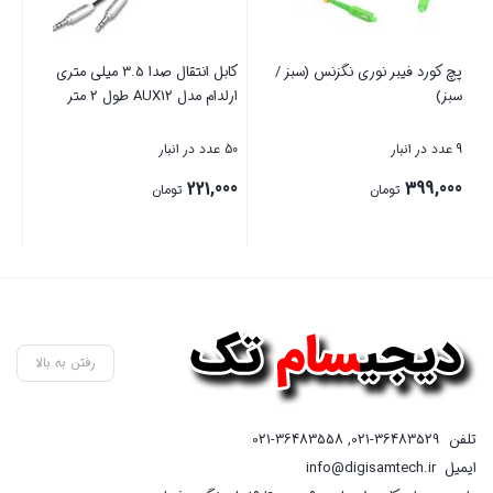
پچ کورد فیبر نوری نگزنس (سبز /
کابل انتقال صدا 3.5 میلی متری
هاب
سبز)
ارلدام مدل AUX12 طول 2 متر
9 عدد در انبار
50 عدد در انبار
4 عدد در انبار
00
221,000
399,000
تومان
تومان
00
قی
بستن
بستن
بست
فع
اس
رفتن به بالا
تلفن
021-36483529
,
021-36483558
ایمیل
info@digisamtech.ir