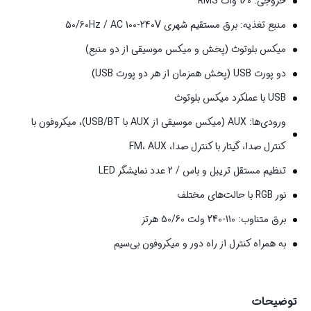
خروجی: 160 وات RMS
منبع تغذیه: برق مستقیم شهری 50/60Hz / AC 100-240V
میکس بلوتوث (پخش و میکس موسیقی از دو منبع)
دو پورت USB (پخش همزمان از هر دو پورت USB)
USB با عملکرد میکس بلوتوث
ورودی‌ها: AUX (میکس موسیقی از AUX با USB/BT)، میکروفون با
کنترل صدا، گیتار با کنترل صدا، FM، AUX
تنظیم مستقل تریبل و باس / 2 عدد نمایشگر LED
نور RGB با حالت‌های مختلف
برق متناوب: 110-240 ولت 50/60 هرتز
به همراه کنترل از راه دور و میکروفون بی‌سیم
توضیحات