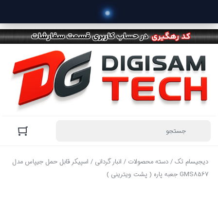
دیجیسام تک
/
دسته محصولات
/
انبار گردانی
/ اسپیکر قابل حمل جیپاس مدل
GMS8567 جعبه پاره ( پشت ویترینی )