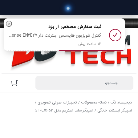
×
ثبت سفارش
مصطفی
از یزد
کنترل تلویزیون هایسنس اینترنت دار Hisense EN2B27 + باتری رایگان رو خرید کرد
13 ساعت پیش
دیجیسام تک
/
دسته محصولات
/
تجهیزات صوتی تصویری
/
اسپیکر ایستاده خانگی
/ اسپیکر ساند استریم مدل ST-LX652