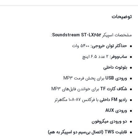
توضیحات
مشخصات اسپیکر
Soundstream ST-LX652
:
حداکثر توان خروجی:
5400 وات
ساب‌ووفر:
2 عدد 6.5 اینچ
بلوتوث داخلی
ورودی USB
برای پخش فرمت MP3
شکاف کارت TF
برای خواندن فایل‌های MP3
رادیو FM داخلی
با فرکانس 87-108 مگاهرتز
ورودی AUX
دو ورودی میکروفون
قابلیت TWS (اتصال بی‌سیم دو اسپیکر به هم)