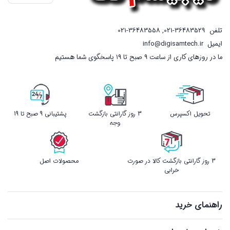
تلفن
021-36483529
,
021-36483558
ایمیل
info@digisamtech.ir
ما در روزهای کاری از ساعت ۹ صبح تا ۱۹ پاسخگوی شما هستیم
تحویل اکسپرس
3 روز گارانتی بازگشت
پشتیبانی 9 صبح تا 19
وجه
3 روز گارانتی بازگشت کالا در صورت
محصولات اصل
خرابی
راهنمای خرید