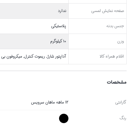
صفحه نمايش لمسي
ندارد
جنس بدنه
پلاستيکي
وزن
۱۰ کیلوگرم
اقلام همراه کالا
آداپتور شارژ, ریموت کنترل, میکروفون بی 
مشخصات
گارانتی
12 ماهه ماهان سرویس
رنگ