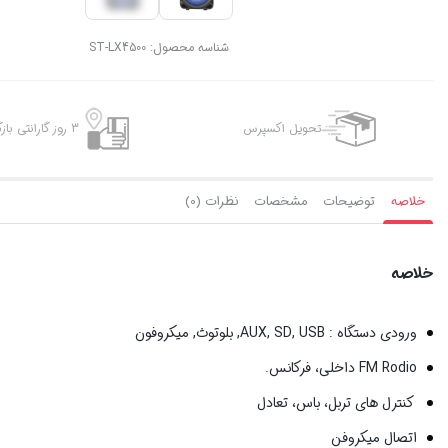
شناسه محصول:
ST-LX4500
تحویل اکسپرس
3 روز گارانتی بازگشت وجه
خلاصه
توضیحات
مشخصات
نظرات (0)
خلاصه
ورودی دستگاه : AUX, SD, USB, بلوتوث, میکروفون
FM Rodio داخلی، فرکانس.
کنترل های تربل، باس، تعادل
اتصال میکروفن