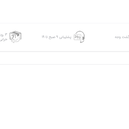
3 رو
پشتیبانی 9 صبح تا 19
خرابی