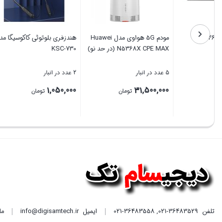
کیبورد تسکو مدل TK 8046
مودم 5G هواوی مدل Huawei
هندزفری ب
N5368X CPE MAX (در حد نو)
KSC-730
5 عدد در انبار
5 عدد در انبار
2 عدد در انبار
,050,000
31,500,000
1,890,900
تومان
تومان
بستن
بستن
بستن
تلفن
021-36483529
,
021-36483558
ایمیل
info@digisamtech.ir
ما د