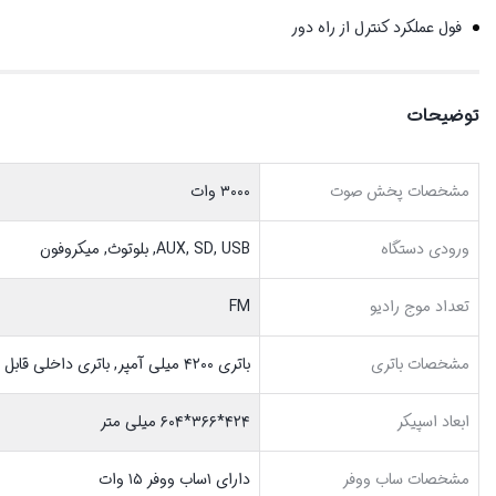
فول عملکرد کنترل از راه دور
توضیحات
مشخصات پخش صوت
۳۰۰۰ وات
ورودی دستگاه
AUX, SD, USB, بلوتوث, میکروفون
تعداد موج رادیو
FM
مشخصات باتري
باتری ۴۲۰۰ میلی آمپر, باتری داخلی قابل شارژ
ابعاد اسپیکر
۴۲۴*۳۶۶*۶۰۴ میلی متر
مشخصات ساب ووفر
دارای ۱ساب ووفر ۱۵ وات