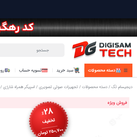
دسته محصولات
سبد خرید
تسویه حساب
روی
دیجیسام تک
/
دسته محصولات
/
تجهیزات صوتی تصویری
/
اسپیکر همراه شارژی
/ ا
فروش ویژه
28
٪
تخفیف
250,700
تومان