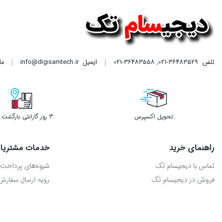
است.
است.
تلفن
021-36483529
,
021-36483558
ایمیل
info@digisamtech.ir
ما د
تحویل اکسپرس
3 روز گارانتی بازگشت وجه
راهنمای خرید
خدمات مشتریا
تماس با دیجیسام تک
شیوه‌های پرداخت
فروش در دیجیسام تک
رویه ارسال سفارش