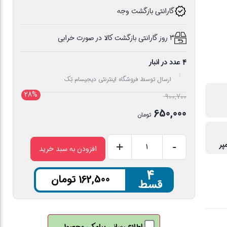
گارانتی بازگشت وجه
3 روز گارانتی بازگشت کالا در صورت خرابی
4 عدد در انبار
ارسال توسط فروشگاه اینترنتی دیجیسام تِک
28%
قیمت
900,700
اصلی
650,000
تومان
900,700 تومان
قیمت
بود.
فعلی
+
-
افزودن به سبد خرید
اسپیکر
650,000 تومان
بلوتوثی
۴
است.
162,500
تومان
کلومن
قسط
مدل
K-
S160