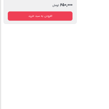
اصلی
650,000
تومان
900,700 تومان
قیمت
افزودن به سبد خرید
بود.
فعلی
650,000 تومان
است.