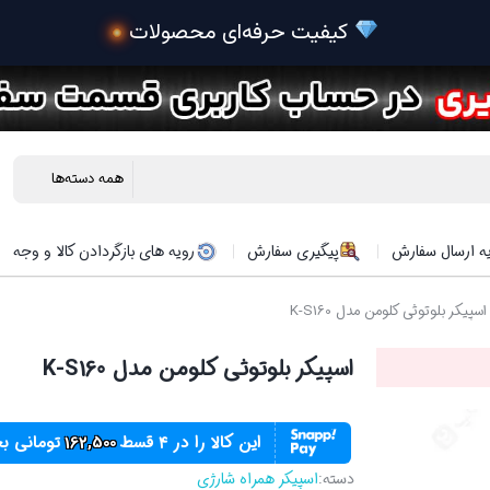
 خ
ه ارسال سفارش
پیگیری سفارش
رویه های بازگردادن کالا و وجه
سپیکر بلوتوثی کلومن مدل K-S160
اسپیکر بلوتوثی کلومن مدل K-S160
این کالا را در ۴ قسط
162,500
تومانی ب
دسته:
اسپیکر همراه شارژی