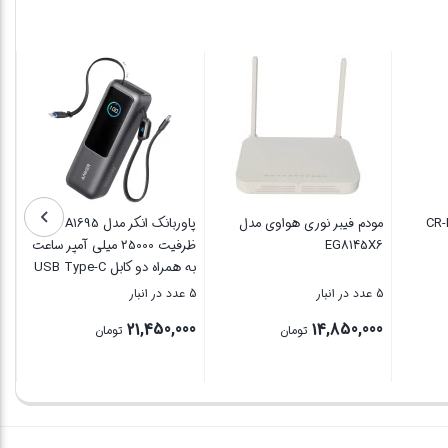
مبدل شبکه Welot مدل W-
شارژر دیواری کربی CR-R105
مودم فیبر نوری هواوی مدل
EG8145X6
به 
19 عدد در انبار
5 عدد در انبار
5 عدد در انبار
00
14,850,000
1,068,700
تومان
تومان
بستن
بستن
بس