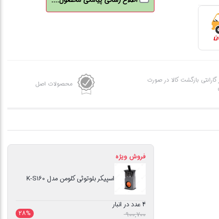
اطلاع رسانی پیامکی محصول....
عدد
ز گارانتی بازگشت کالا در صورت
محصولات اصل
فروش ویژه
اسپیکر بلوتوثی کلومن مدل K-S160
4 عدد در انبار
28%
قیمت
900,700