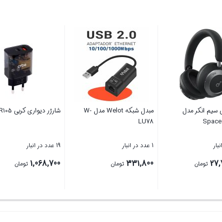
دوربین ثبت وقایع 3 لنز Wifi
هدفون بی سیم انکر مدل
LU78
Space One Pro
5 عدد در انبار
1 عدد در انبار
30%
قیمت
331,800
27,750,000
تومان
تومان
اصلی
7
تومان
10,000,000 تومان
بستن
بستن
بود.
7,050,000 تومان