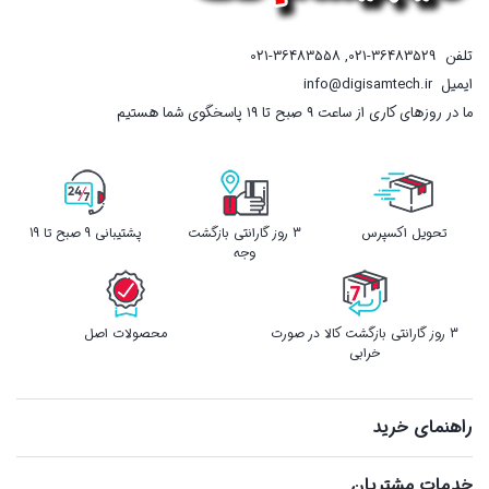
تلفن
021-36483529
,
021-36483558
ایمیل
info@digisamtech.ir
ما در روزهای کاری از ساعت ۹ صبح تا ۱۹ پاسخگوی شما هستیم
تحویل اکسپرس
3 روز گارانتی بازگشت
پشتیبانی 9 صبح تا 19
وجه
3 روز گارانتی بازگشت کالا در صورت
محصولات اصل
خرابی
راهنمای خرید
خدمات مشتریان