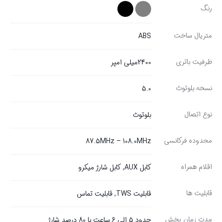
رنگ
متریال ساخت
ABS
ظرفیت باتری
2400میلی امپر
نسخه بلوتوث
5.0
نوع اتصال
بلوتوث
محدوده فرکانسی
87.5MHz – 108.0MHz
اقلام همراه
کابل AUX, کابل شارژ میکرو
قابلیت ها
قابلیت TWS, قابلیت تماس
مدت زمان پخش
حدود 5 الی 6 ساعت با 80 درصد شارژ