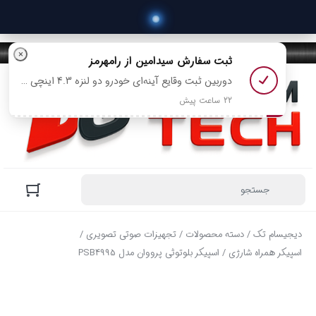
 خ
×
ثبت سفارش
سیدامین
از رامهرمز
دوربین ثبت وقایع آینه‌ای خودرو دو‌ لنزه 4.3 اینچی با دید در شب مدل 568 رو خرید کرد
22 ساعت پیش
دیجیسام تک
/
دسته محصولات
/
تجهیزات صوتی تصویری
/
اسپیکر همراه شارژی
/ اسپیکر بلوتوثی پرووان مدل PSB4995