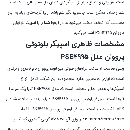
است. فراوانی و اشباع بازار از اسپیکرهای فضای باز بسیار عالی است اما به
همان‌اندازه ممکن است چالش‌برانگیز هم باشد. زیرا گزینه‌های زیاد به این
معناست که انتخاب سخت می‌شود ما در اینجا شما را با اسپیکر بلوتوثی
پرووان PSB4995 آشنا می‌کنیم.
مشخصات ظاهری اسپیکر بلوتوثی
پرووان مدل PSB4995
وقتی صحبت از سخت‌افزارهای صوتی می‌شود، پرووان نام تجاری و برندی
است که نیازی به معرفی ندارد. محصولات این شرکت شامل انواع
اسپیکرها و هدفون‌های مختلفی است که مدل PSB4995 تنها یک نمونه از
آن‌ها است. اسپیکر بلوتوثی پرووان PSB4995 دارای بدنه‌ای ساخته شده از
ABS با کیفیت بالا است. اسپیکر بلوتوثی پرووان PSB4995 با ابعاد
431mm*98mm*88mm و وزن آن 1258.25 گرمی آنقدری کوچک و
جمع و جور است که بتوانید آن را هر جایی دوست دارید ببرید. با این حال