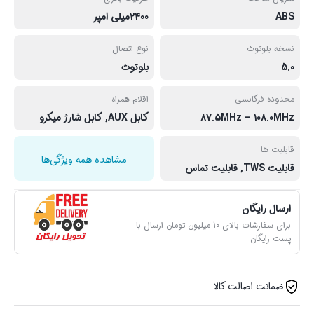
ABS
2400میلی امپر
نسخه بلوتوث
نوع اتصال
5.0
بلوتوث
محدوده فرکانسی
اقلام همراه
87.5MHz – 108.0MHz
کابل AUX, کابل شارژ میکرو
قابلیت ها
مشاهده همه ویژگی‌ها
قابلیت TWS, قابلیت تماس
ارسال رایگان
برای سفارشات بالای 10 میلیون تومان ارسال با
پست رایگان
ضمانت اصالت کالا