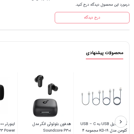
درمورد این محصول دیدگاه درج کنید.
درج دیدگاه
محصولات پیشنهادی
کابل تبدیل USB به USB – C
هدفون بلوتوثی انکر مدل
کلومن مدل KD-19 مجموعه 4
Soundcore P30i
33 Power