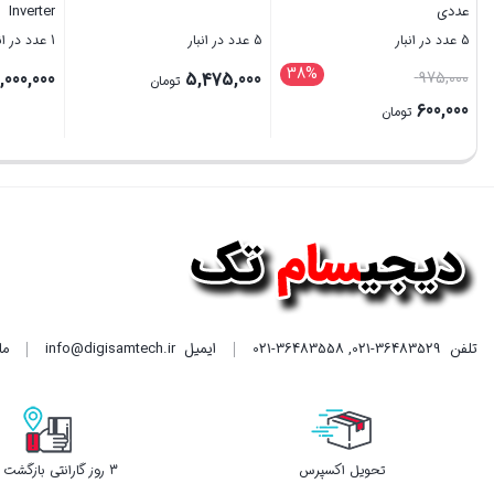
عددی
Inverter
5 عدد در انبار
5 عدد در انبار
1 عدد در انبار
38%
قیمت
,000,000
5,475,000
975,000
تومان
اصلی
600,000
تومان
975,000 تومان
قیمت
بستن
بستن
بستن
بود.
فعلی
600,000 تومان
است.
تلفن
021-36483529
,
021-36483558
ایمیل
info@digisamtech.ir
ما د
تحویل اکسپرس
3 روز گارانتی بازگشت وجه