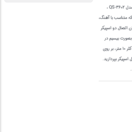
است. وزن اسپیکر قابل حمل بلوتوثی ارلدام حدود 1000گرم بوده و ابعاد آن 22x20x30 سانتی متر می باشد. صدای تولید شده از اسپیکر بلوتوث قابل حمل کیمیسو مدل QS-3602 ،
ه متناسب با آهنگ،
ن اتصال دو اسپیکر
 بصورت بیسیم در
اسپیکر بلوتوث قابل حمل کیمیسو می باشد. نسخه بلوتوث استفاده شده در این اسپیکر، نسخه 5.0 می باشد. بنابراین کاربران میتوانند محتوای صوتی خود را تا حداکثر 10 متر، بر روی
رل اسپیکر بپردازید.