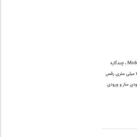
سایر مشخصات : دسته قابل حمل برای جابجایی راحت تر بند دوشی برای حمل آسان رقص نور به هنگام پخش موزیک دکمه: روشن / خاموش ، کنترل موسیقی ، Mode ، چندکاره
(حجم صدا / کنترل موسیقی) سازگار با : موبایل ، تبلت ، پخش کننده موسیقی ، دستگاه های دارای USB ، دستگاه های دارای بلوتوث ، دستگاه های دارای جک ۳.۵ میلی متری رقص
ودی ساز و ورودی