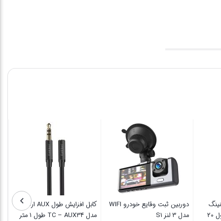
ه لایتنینگ
دوربین ثبت وقایع خودرو WIFI
کابل افزایش طول AUX ارلدام
اس
پرووان مدل PCC120 طول 20
مدل 3 لنز S1
مدل TC – AUX34 طول 1 متر
مد