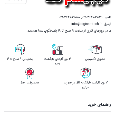
تلفن
021-36483529
,
021-36483558
ایمیل
info@digisamtech.ir
ما در روزهای کاری از ساعت ۹ صبح تا ۱۹ پاسخگوی شما هستیم
تحویل اکسپرس
3 روز گارانتی بازگشت
پشتیبانی 9 صبح تا 19
وجه
3 روز گارانتی بازگشت کالا در صورت
محصولات اصل
خرابی
راهنمای خرید