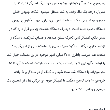
به وضوح صدای آن خواهید برد و حس خوب یک اسپیکر قدرتمند با
متریال درجه یک بکار رفته، به شما منتقل میشود. شکاف ورودی فلش
مموری یو اس بی و کارت حافظه اس دی، برای سهولت کاربران برروی
دستگاه نصب شده است. دوطرف دستگاه علامت چرمی قرار دارد که در
بیس بالای اسپیکر کمی تحرک نشان میدهد و صدای قدرتمند دستگاه را
ازخود خارج میکند. عملکرد مفید باطری با استفاده دایم از اسپیکر به 4
ساعت هم میرسد. باطری 2200 میلی آمپر موجود دراین دستگاه خیال شما
را ازبابت نگهداری شارژ راحت میکند. مسافت بلوتوث نسخه 5 آن، تا 15
متر میتواند با دستگاه شما ست شود و با کمک از دو بلندگوی 5 وات،
خروجی 10 وات تامین میکند. با اسپیکر حرفه ای پرتابل H5، از شنیدن یک
موسیقی واقعی لذت ببرید.
توضیحات