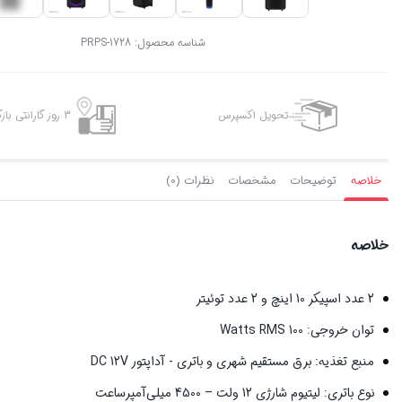
شناسه محصول:
PRPS-1728
تحویل اکسپرس
3 روز گارانتی بازگشت وجه
خلاصه
توضیحات
مشخصات
نظرات (0)
خلاصه
2 عدد اسپیکر 10 اینچ و 2 عدد توئیتر
توان خروجی: 100 Watts RMS
منبع تغذیه: برق مستقیم شهری و باتری - آداپتور DC 12V
نوع باتری: لیتیوم شارژی 12 ولت – 4500 میلی‌آمپرساعت