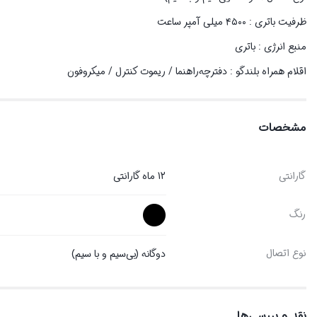
ظرفیت باتری : ۴۵۰۰ میلی آمپر ساعت
منبع انرژی : باتری
اقلام همراه بلندگو : دفترچه‌راهنما / ریموت کنترل / میکروفون
مشخصات
گارانتی
12 ماه گارانتی
رنگ
نوع اتصال
دوگانه (بی‌سیم و با سیم)
نقد و بررسی‌ها