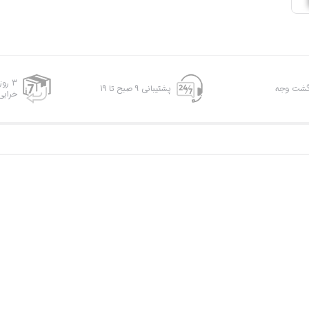
3 رو
پشتیبانی 9 صبح تا 19
خرابی