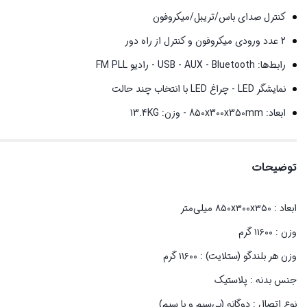
کنترل صدای باس/تریبل/میکروفون
2 عدد ورودی میکروفون و کنترل از راه دور
رابط‌ها: USB - AUX - Bluetooth - رادیو FM PLL
نمایشگر LED - چراغ LED با انتخاب چند حالت
ابعاد: 850x300x350mm - وزن: 13.4KG
توضیحات
ابعاد : ۸۵۰x۳۰۰x۳۵۰ میلی‌متر
وزن : ۱۱۶۰۰ گرم
وزن هر بلندگو (ستلایت) : ۱۱۶۰۰ گرم
جنس بدنه : پلاستیک
نوع اتصال : دوگانه (بی‌سیم و با سیم)