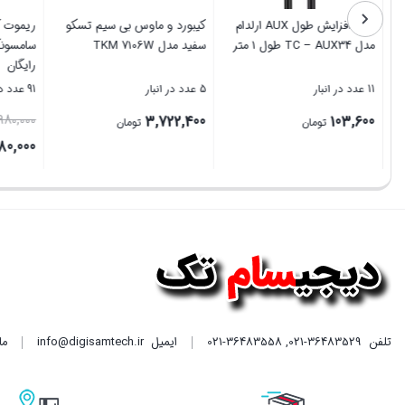
پایه نگهدارنده گوشی موبایل
کابل افزایش طول AUX ارلدام
کیبورد و 
تسکو مدل THL 1213
مدل TC – AUX34 طول 1 متر
سفید مدل M 7106W
20 عدد در انبار
11 عدد در انبار
5 عدد در انبار
722,400
103,600
1,155,000
تومان
تومان
بستن
بستن
بستن
تلفن
021-36483529
,
021-36483558
ایمیل
info@digisamtech.ir
ما د