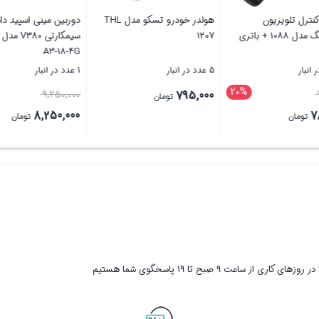
ماوس بی سیم تسکو
ریموت کنترل تلویزیون
TK
سامسونگ مدل 1088 + باتری
1207
رایگان
91 عدد در انبار
5 عدد در انبار
20%
قیمت
795,000
980,000
3,
تومان
تومان
اصلی
780,000
تومان
980,000 تومان
قیمت
بستن
بستن
بود.
فعلی
780,000 تومان
است.
ر روزهای کاری از ساعت ۹ صبح تا ۱۹ پاسخگوی شما هستیم