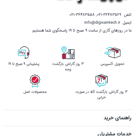
تلفن
021-36483529
,
021-36483558
ایمیل
info@digisamtech.ir
ما در روزهای کاری از ساعت ۹ صبح تا ۱۹ پاسخگوی شما هستیم
تحویل اکسپرس
3 روز گارانتی بازگشت
پشتیبانی 9 صبح تا 19
وجه
3 روز گارانتی بازگشت کالا در صورت
محصولات اصل
خرابی
راهنمای خرید
خدمات مشتریان