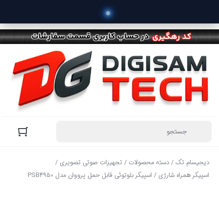
 خرید
دیجیسام تک
/
دسته محصولات
/
تجهیزات صوتی تصویری
/
اسپیکر همراه شارژی
/ اسپیکر بلوتوثی قابل حمل پرووان مدل PSB4950