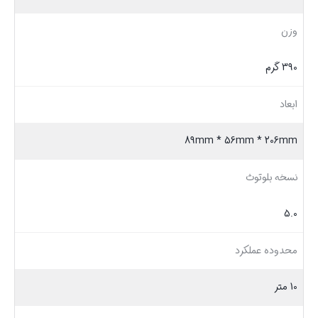
وزن
390 گرم
ابعاد
89mm * 56mm * 206mm
نسخه بلوتوث
5.0
محدوده عملکرد
10 متر