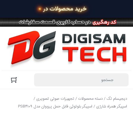
 خرید محصولات در 4 قسط با ا
دیجیسام تک
/
دسته محصولات
/
تجهیزات صوتی تصویری
/
اسپیکر همراه شارژی
/ اسپیکر بلوتوثی قابل حمل پرووان مدل PSB4109