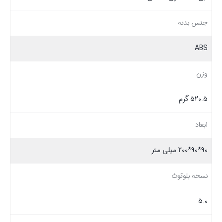
جنس بدنه
ABS
وزن
520.5 گرم
ابعاد
90*90*200 میلی متر
نسخه بلوتوث
5.0