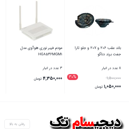
باند عقب 206 و 207 و جلو تارا
مودم فیبر نوری هوآوی مدل
جفت برند دناکو
HG8546MGM1
8 عدد در انبار
3 عدد در انبار
30%
قیمت
4,350,000
1,500,000
تومان
اصلی
1,050,000
تومان
1,500,000 تومان
قیمت
بستن
بستن
بود.
فعلی
1,050,000 تومان
است.
رفتن به بالا