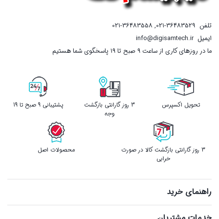
تلفن
021-36483529
,
021-36483558
ایمیل
info@digisamtech.ir
ما در روزهای کاری از ساعت ۹ صبح تا ۱۹ پاسخگوی شما هستیم
تحویل اکسپرس
3 روز گارانتی بازگشت
پشتیبانی 9 صبح تا 19
وجه
3 روز گارانتی بازگشت کالا در صورت
محصولات اصل
خرابی
راهنمای خرید
خدمات مشتریان