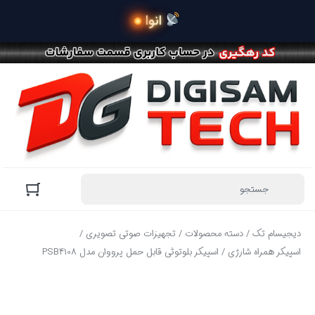
 انواع GPS های 
دیجیسام تک
/
دسته محصولات
/
تجهیزات صوتی تصویری
/
اسپیکر همراه شارژی
/ اسپیکر بلوتوثی قابل حمل پرووان مدل PSB4108