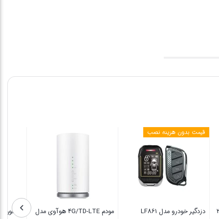
قیمت بدون هزینه نصب
دزدگیر خودرو مدل LF861
مودم 4G/TD-LTE هوآوی مدل
هد