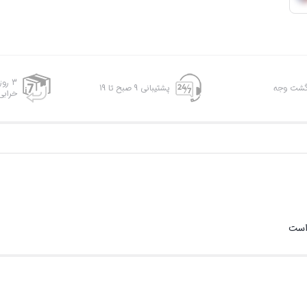
3 رو
پشتیبانی 9 صبح تا 19
خرابی