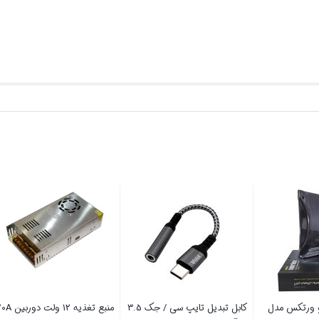
یزی ویو ورتکس مدل
کابل تبدیل تایپ سی / جک 3.5
منبع تغذیه 12 ولت دوربین 20A