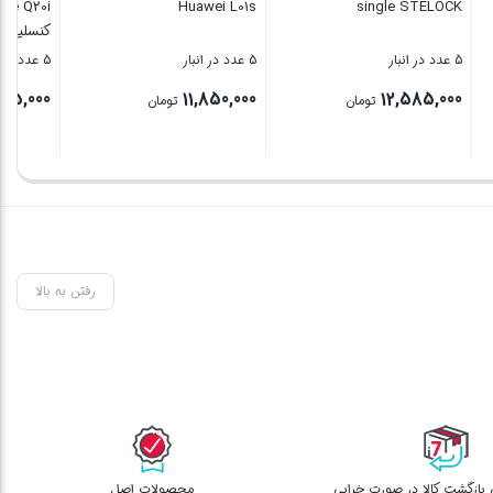
Huawei L01s
single STELOCK
5 عدد در انبار
5 عدد در انبار
5 عدد در انبار
00
11,850,000
12,585,000
تومان
تومان
Res از ط
بستن
بستن
بس
رفتن به بالا
محصولات اصل