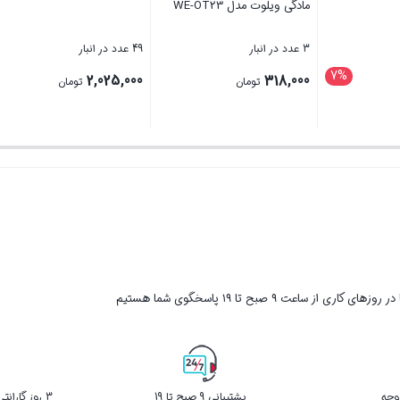
مادگی ویلوت مدل WE-OT23
3 عدد در انبار
49 عدد در انبار
7%
قیمت
2,025,000
318,000
تومان
تومان
اصلی
تومان
1,200,000 تومان
بستن
بستن
بود.
1,120, تومان
ر روزهای کاری از ساعت ۹ صبح تا ۱۹ پاسخگوی شما هستیم
پشتیبانی 9 صبح تا 19
3 روز گارانتی بازگشت کالا در صورت خرابی