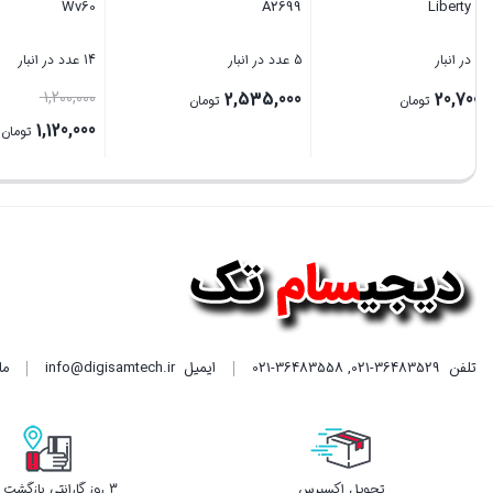
Wv60
A2699
Liberty 4 Pro
5 عدد در انبار
5 عدد در انبار
14 عدد در انبار
1,200,000
2,535,000
20,700,000
تومان
تومان
1,120,000
قیمت
بستن
بستن
بستن
فعلی
000
است.
تلفن
021-36483529
,
021-36483558
ایمیل
info@digisamtech.ir
ما د
تحویل اکسپرس
3 روز گارانتی بازگشت وجه