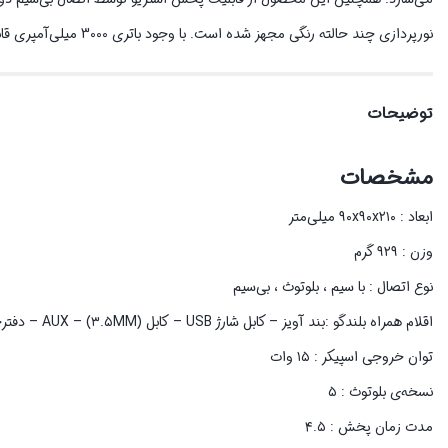
نورپردازی چند حالته رنگی مجهز شده است. با وجود باتری 3000 میلی‌آمپری قابلیت این را دارد که 4.5 ساعت به موسیقی گوش دهید و از کیفیت صدای مطلوب آن لذت ببرید.
توضیحات
مشخصات
ابعاد : ۹۰x۹۰x۲۱۰ میلی‌متر
وزن : ۹۲۹ گرم
نوع اتصال : با سیم ، بلوتوث ، بی‌سیم
اقلام همراه بلندگو :بند آویز – کابل شارژ USB – کابل AUX – (۳.۵MM) – دفترچه راهنما
توان خروجی اسپیکر : ۱۵ وات
نسخه‌ی بلوتوث : ۵
مدت زمان پخش : ۴.۵