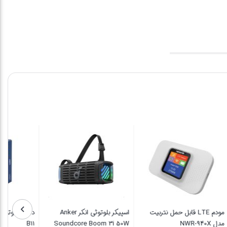
مودم LTE قابل حمل نتربیت
اسپیکر بلوتوثی انکر Anker
مدل NWR-940X
Soundcore Boom 3i 50W
11