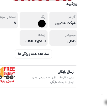
ویژگی‌ها
گارانتی
رنگ
نسخه‌ی بلوت
شرکت هادرون
5
میکروفون
رابط‌ها
داخلی
Bluetooth، USB Type-C، جک 3.5 میلی‌متری صدا، شیار کارت حافظه MicroSD
مشاهده همه ویژگی‌ها
ارسال رایگان
برای سفارشات بالای 10 میلیون تومان
ارسال با پست رایگان