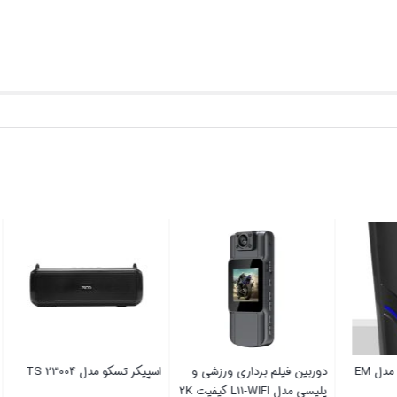
آنتن رومیزی امیننس مدل EM
دوربین فیلم برداری ورزشی و
اسپیکر تسکو مدل TS 23004
 8K
پلیسی مدل L11-WIFI کیفیت 2K