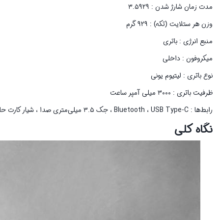
مدت زمان شارژ شدن : ۳.۵۹۲۹
وزن هر ستلایت (تکه) : ۹۲۹ گرم
منبع انرژی : باتری
میکروفون : داخلی
نوع باتری : لیتیوم یونی
ظرفیت باتری : ۳۰۰۰ میلی آمپر ساعت
رابط‌ها : Bluetooth ، USB Type-C ، جک ۳.۵ میلی‌متری صدا ، شیار کارت حافظه MicroSD
نگاه کلی