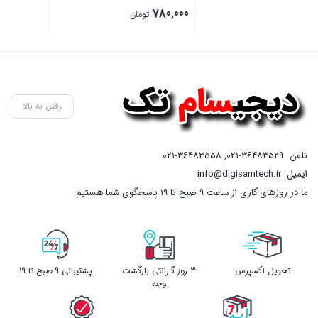
بستن
بستن
ب
رفتن به بالا
تلفن
021-36483529
,
021-36483558
ایمیل
info@digisamtech.ir
ما در روزهای کاری از ساعت ۹ صبح تا ۱۹ پاسخگوی شما هستیم
تحویل اکسپرس
3 روز گارانتی بازگشت
پشتیبانی 9 صبح تا 19
وجه