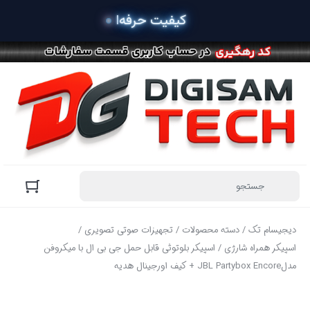
دیجیسام تک
/
دسته محصولات
/
تجهیزات صوتی تصویری
/
اسپیکر همراه شارژی
/ اسپیکر بلوتوثی قابل حمل جی بی ال با میکروفن
مدلJBL Partybox Encore + کیف اورجینال هدیه