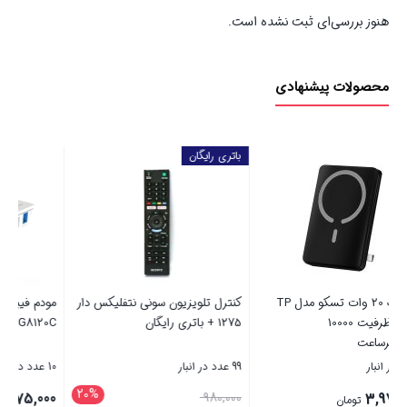
هنوز بررسی‌ای ثبت نشده است.
محصولات پیشنهادی
دار
مودم فیبر نوری هواوی باسیم مدل
کیت تمیز کننده ال سی دی ام اس
HG8120C
پی مدل MSP کد XL-mps02
10 عدد در انبار
10 عدد در انبار
20
184,700
2,775,000
تومان
تومان