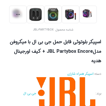
شناسه محصول:
JBL-PARTYBOX
اسپیکر بلوتوثی قابل حمل جی بی ال با میکروفن
مدلJBL Partybox Encore + کیف اورجینال
هدیه
دسته:
اسپیکر همراه شارژی
برند:
جی بی ال