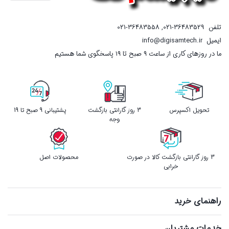
تلفن
021-36483529
,
021-36483558
ایمیل
info@digisamtech.ir
ما در روزهای کاری از ساعت ۹ صبح تا ۱۹ پاسخگوی شما هستیم
تحویل اکسپرس
3 روز گارانتی بازگشت
پشتیبانی 9 صبح تا 19
وجه
3 روز گارانتی بازگشت کالا در صورت
محصولات اصل
خرابی
راهنمای خرید
خدمات مشتریان