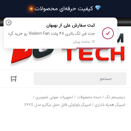
 کیف
×
ثبت سفارش
علی
از بهبهان
جت فن تک باتری 48 ولت Violent Fan رو خرید کرد
17 ساعت پیش
دیجیسام تک
/
دسته محصولات
/
تجهیزات صوتی تصویری
/
اسپیکر همراه شارژی
/ اسپیکر بلوتوثی قابل حمل بیکارو مدل F62S