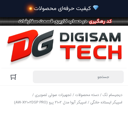
 کیفیت حر
دیجیسام تک
/
دسته محصولات
/
تجهیزات صوتی تصویری
/
اسپیکر ایستاده خانگی
/ اسپیکر آیوا مدل 2102 پرو (AW-X2102DSP PRO)