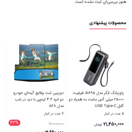
هنوز بررسی‌ای ثبت نشده است.
محصولات پیشنهادی
باتری رایگان
قایع آینه‌ای خودرو
ریموت کنترل تلویزیون آیوا مدل
 لنزه 4.3 اینچی با دید در شب
LED + باتری رایگان
lite LTE6
19 عدد در انبار
5 عدد در انبار
20%
43%
مت
قیمت
43,500,000
980,000
تومان
لی
اصلی