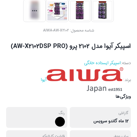
شناسه محصول:
AIWA-AW-X2102
اسپیکر آیوا مدل 2102 پرو (AW-X2102DSP PRO)
دسته:
اسپیکر ایستاده خانگی
برند:
آیوا
ویژگی‌ها
گارانتی
رنگ
12 ماه گاندو سرویس
ساب ووفر
قابلیت کارائوکه