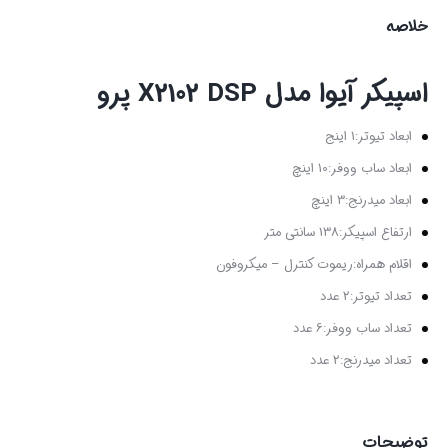
خلاصه
اسپیکر آیوا مدل X2102 DSP پرو
ابعاد تیوتر:1 اینج
ابعاد ساب ووفر:10 اینچ
ابعاد میدرنج:3 اینچ
ارتفاع اسپیکر:138 سانتی متر
اقلام همراه:ریموت کنترل – میکروفون
تعداد تیوتر:2 عدد
تعداد ساب ووفر:6 عدد
تعداد میدرنج:2 عدد
توضیحات