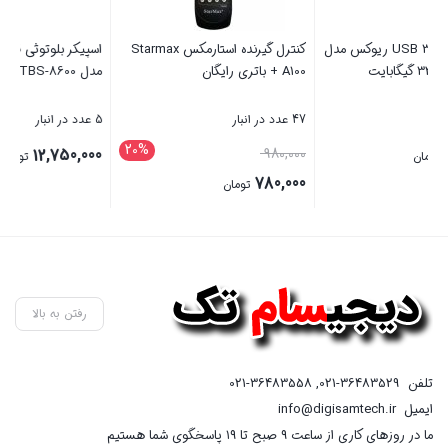
کنترل گیرنده استارمکس Starmax
اسپیکر بلوتوثی قابل حمل تراست
هدفون بلوتوثی انکر مدل
مدل TBS-8600
Soundcore Liberty 5
5 عدد در انبار
5 عدد در انبار
20%
11,925,000
12,750,000
تومان
تومان
ن
بستن
بستن
رفتن به بالا
تلفن
021-36483529
,
021-36483558
ایمیل
info@digisamtech.ir
ما در روزهای کاری از ساعت ۹ صبح تا ۱۹ پاسخگوی شما هستیم