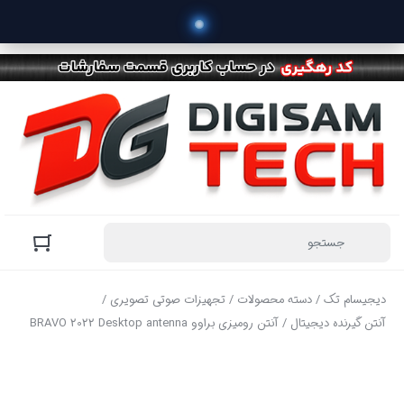
دیجیسام تک
/
دسته محصولات
/
تجهیزات صوتی تصویری
/
آنتن گیرنده دیجیتال
/ آنتن رومیزی براوو BRAVO 2022 Desktop antenna