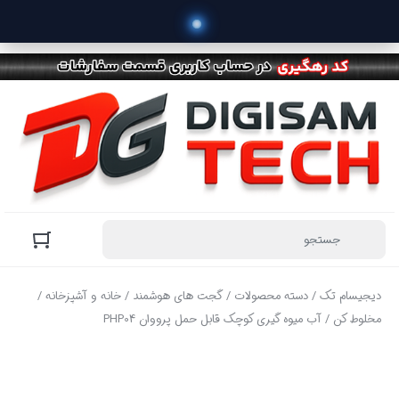
دیجیسام تک
/
دسته محصولات
/
گجت های هوشمند
/
خانه و آشپزخانه
/
مخلوط کن
/ آب میوه گیری کوچک قابل حمل پرووان PHP04