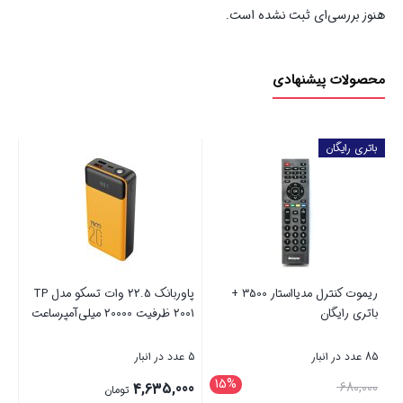
هنوز بررسی‌ای ثبت نشده است.
محصولات پیشنهادی
باتری رایگان
ریموت کنترل مدیااستار 3500 +
پاوربانک 22.5 وات تسکو مدل TP
اسپ
باتری رایگان
2001 ظرفیت 20000 میلی‌آمپرساعت
بس
85 عدد در انبار
5 عدد در انبار
7 عدد در انبار
15%
قیمت
00
4,635,000
680,000
تومان