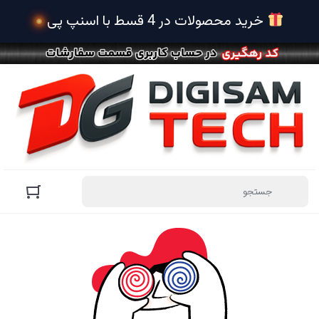
 خرید محصولات در 4 قسط با اسنپ پی