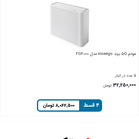
مودم ۵G برند inseego مدل FG2000
5 عدد در انبار
32,250,000
تومان
۴ قسط
8,062,500
تومان
بستن