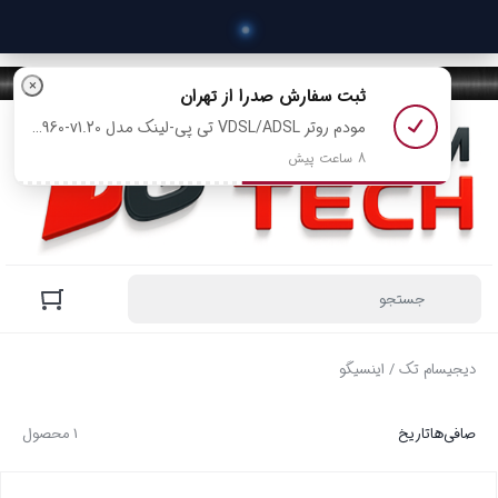
×
ثبت سفارش
صدرا
از تهران
مودم روتر VDSL/ADSL تی پی-لینک مدل TD-W9960-v1.20 رو خرید کرد
8 ساعت پیش
دیجیسام تک
/ اینسیگو
صافی‌ها
تاریخ
1 محصول