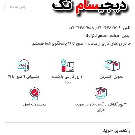
رفتن به بالا
تلفن
021-36483529
,
021-36483558
ایمیل
info@digisamtech.ir
ما در روزهای کاری از ساعت ۹ صبح تا ۱۹ پاسخگوی شما هستیم
تحویل اکسپرس
3 روز گارانتی بازگشت
پشتیبانی 9 صبح تا 19
وجه
3 روز گارانتی بازگشت کالا در صورت
محصولات اصل
خرابی
راهنمای خرید