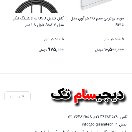
ی مدل
کابل تبدیل USB به لایتنینگ انکر
هدفون بلوتوثی انکر مدل
مدل A8813 طول 1.8 متر
Soundcore Life P3
ب
5 عدد در انبار
5 عدد در انبار
85 ع
0
13,455,000
975,000
تومان
تومان
0
ق
بستن
بستن
بس
ف
ا
رفتن به بالا
تلفن
021-36483529
,
021-36483558
ایمیل
info@digisamtech.ir