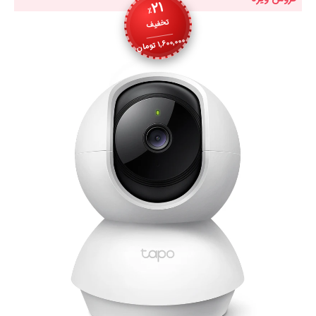
21
٪
تخفیف
1,600,000
تومان