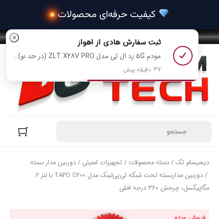
 کیفیت حرفه‌ای
×
ثبت سفارش
هادی
از اهواز
مودم ۵G زد ال تی مدل ZLT X28V PRO (در حد نو) رو خرید کرد
37 دقیقه پیش
دیجیسام تک
/
دسته محصولات
/
تجهیزات امنیتی
/
دوربین مدار بسته
/ دوربین مداربسته تحت شبکه تی‌پی‌لینک مدل TAPO C200 با لنز 2
مگاپیکسل، چرخش 360 درجه افقی
فروش ویژه