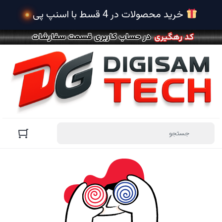
 خرید محصولات در 4 قسط با اسنپ پی