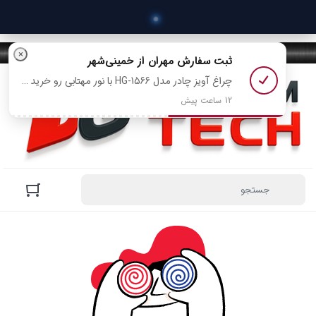
 خری
×
ثبت سفارش
مهران
از خمینی‌شهر
چراغ آویز چادر مدل HG-1566 با نور مهتابی رو خرید کرد
12 ساعت پیش