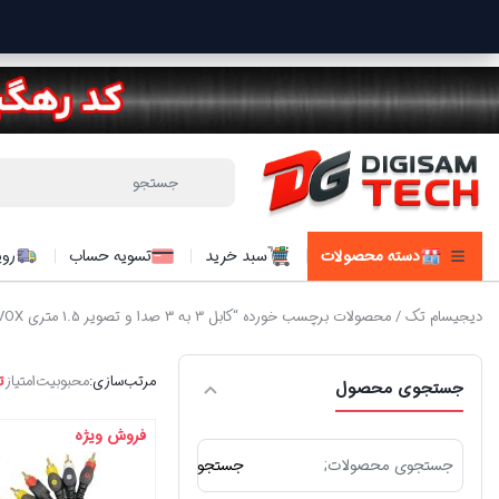
دسته محصولات
سبد خرید
تسویه حساب
روی
دیجیسام تک
/ محصولات برچسب خورده “کابل 3 به 3 صدا و تصویر 1.5 متری VOX”
مرتب‌سازی:
محبوبیت
امتیاز
ت
جستجوی محصول
فروش ویژه
جستجو
جستجو
برای: