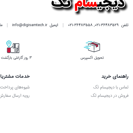
تلفن
021-36483529
,
021-36483558
ایمیل
info@digisamtech.ir
ما د
تحویل اکسپرس
3 روز گارانتی بازگشت وجه
راهنمای خرید
خدمات مشتریا
تماس با دیجیسام تک
شیوه‌های پرداخت
فروش در دیجیسام تک
رویه ارسال سفارش