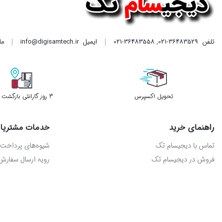
تلفن
021-36483529
,
021-36483558
ایمیل
info@digisamtech.ir
ما د
تحویل اکسپرس
3 روز گارانتی بازگشت وجه
راهنمای خرید
خدمات مشتریا
تماس با دیجیسام تک
شیوه‌های پرداخت
فروش در دیجیسام تک
رویه ارسال سفارش