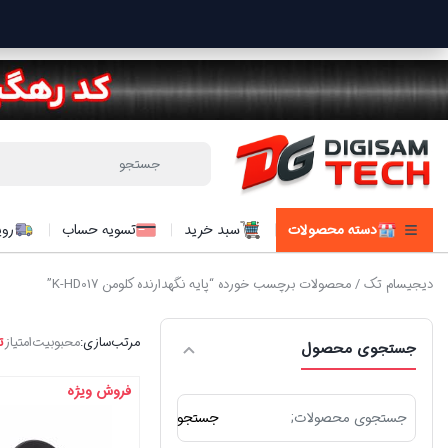
دسته محصولات
سبد خرید
تسویه حساب
روی
دیجیسام تک
/ محصولات برچسب خورده “پایه نگهدارنده کلومن K-HD017”
مرتب‌سازی:
محبوبیت
امتیاز
ت
جستجوی محصول
فروش ویژه
جستجو
جستجو
برای: