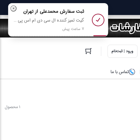
×
ثبت سفارش
محمدعلی
از تهران
کیت تمیز کننده ال سی دی ام اس پی مدل MSP کد XL-mps02 رو خرید کرد
7 ساعت پیش
ورود | ثبت‌نام
تماس با ما
1 محصول