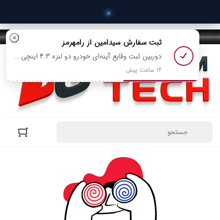
 خری
×
ثبت سفارش
سیدامین
از رامهرمز
دوربین ثبت وقایع آینه‌ای خودرو دو‌ لنزه 4.3 اینچی با دید در شب مدل 568 رو خرید کرد
12 ساعت پیش