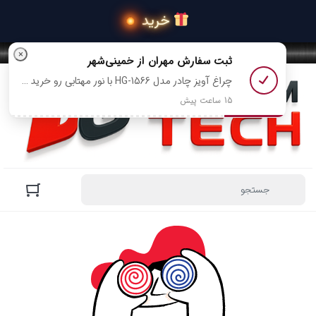
 خرید محصولات
×
ثبت سفارش
مهران
از خمینی‌شهر
چراغ آویز چادر مدل HG-1566 با نور مهتابی رو خرید کرد
15 ساعت پیش