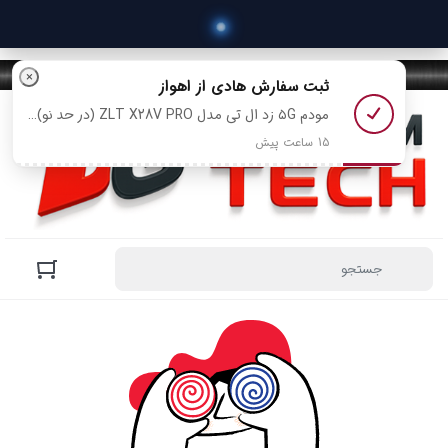
×
ثبت سفارش
هادی
از اهواز
مودم ۵G زد ال تی مدل ZLT X28V PRO (در حد نو) رو خرید کرد
15 ساعت پیش