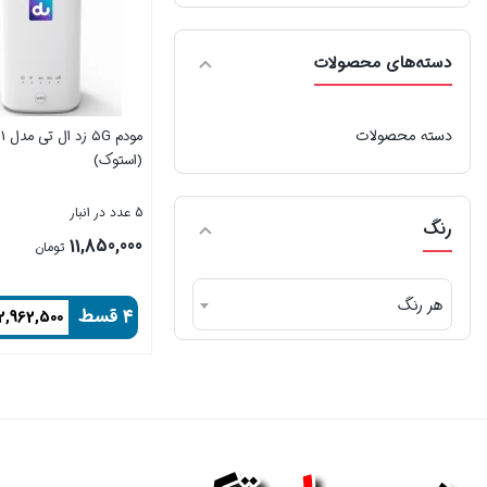
دسته‌های محصولات
دسته محصولات
مود
(استوک)
5 عدد در انبار
رنگ
11,850,000
تومان
هر رنگ
۴ قسط
2,962,500
بستن