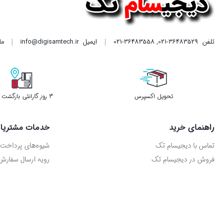
تلفن
021-36483529
,
021-36483558
ایمیل
info@digisamtech.ir
ما د
تحویل اکسپرس
3 روز گارانتی بازگشت وجه
راهنمای خرید
خدمات مشتریا
تماس با دیجیسام تک
شیوه‌های پرداخت
فروش در دیجیسام تک
رویه ارسال سفارش