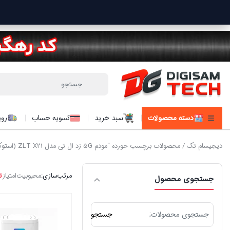
دسته محصولات
سبد خرید
تسویه حساب
روی
دیجیسام تک
/ محصولات برچسب خورده “مودم ۵G زد ال تی مدل ZLT X21 (استوک)”
مرتب‌سازی:
محبوبیت
امتیاز
ت
جستجوی محصول
جستجو
جستجو
برای: