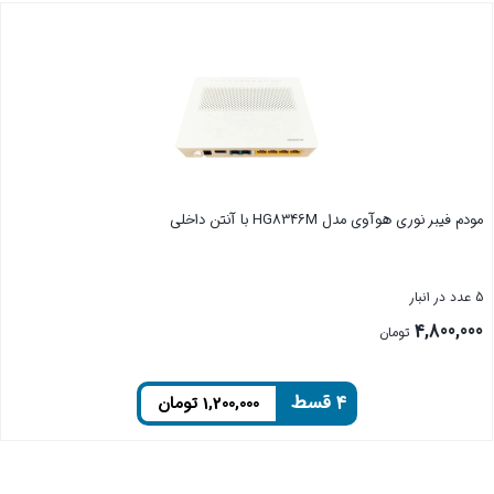
مودم فیبر نوری هوآوی مدل HG8346M با آنتن داخلی
5 عدد در انبار
4,800,000
تومان
۴ قسط
1,200,000
تومان
بستن