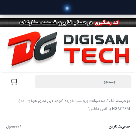
دیجیسام تک
/ محصولات برچسب خورده “مودم فیبر نوری هوآوی مدل
HG8346M با آنتن داخلی”
صافی‌ها
تاریخ
1 محصول