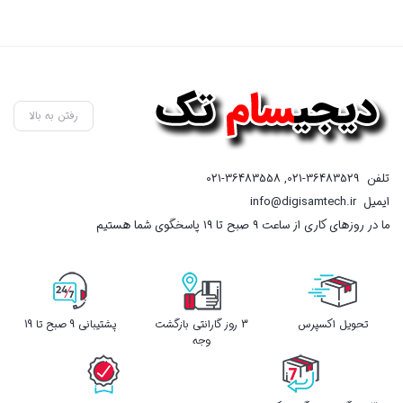
رفتن به بالا
تلفن
021-36483529
,
021-36483558
ایمیل
info@digisamtech.ir
ما در روزهای کاری از ساعت ۹ صبح تا ۱۹ پاسخگوی شما هستیم
تحویل اکسپرس
3 روز گارانتی بازگشت
پشتیبانی 9 صبح تا 19
وجه