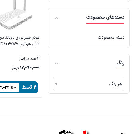
دسته‌های محصولات
دسته محصولات
مودم فیبر نوری دوباند دو
تلفن هوآوی HG8245W5
4 عدد در انبار
رنگ
12,090,000
تومان
هر رنگ
۴ قسط
3,022,500
بستن