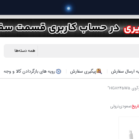
ه ارسال سفارش
پیگیری سفارش
رویه های بازگردادن کالا و وجه
HG82”
اریخ
صعودی
نزولی