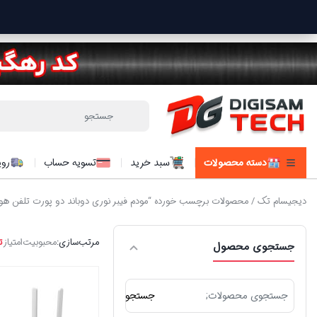
دسته محصولات
سبد خرید
تسویه حساب
روی
دیجیسام تک
/ محصولات برچسب خورده “مودم فیبر نوری دوباند دو پورت تلفن هوآوی 45W5
مرتب‌سازی:
محبوبیت
امتیاز
ت
جستجوی محصول
جستجو
جستجو
برای: