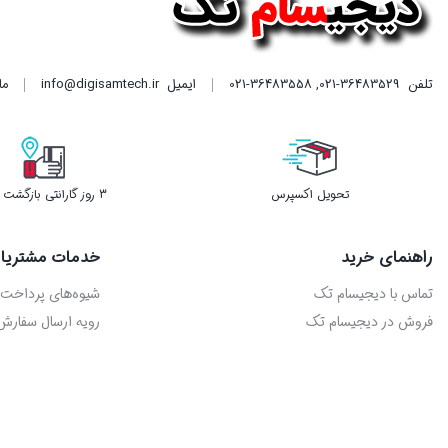
تلفن
021-36483529
,
021-36483558
ایمیل
info@digisamtech.ir
ما د
تحویل اکسپرس
3 روز گارانتی بازگشت وجه
راهنمای خرید
خدمات مشتریا
تماس با دیجیسام تک
شیوه‌های پرداخت
فروش در دیجیسام تک
رویه ارسال سفارش