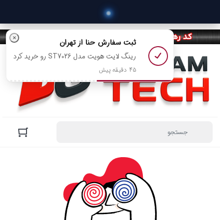
×
ثبت سفارش
حنا
از تهران
رینگ لایت هویت مدل ST7026 رو خرید کرد
45 دقیقه پیش