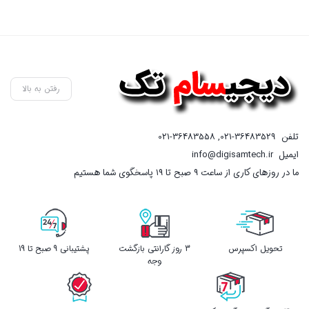
رفتن به بالا
تلفن
021-36483529
,
021-36483558
ایمیل
info@digisamtech.ir
ما در روزهای کاری از ساعت ۹ صبح تا ۱۹ پاسخگوی شما هستیم
تحویل اکسپرس
3 روز گارانتی بازگشت
پشتیبانی 9 صبح تا 19
وجه