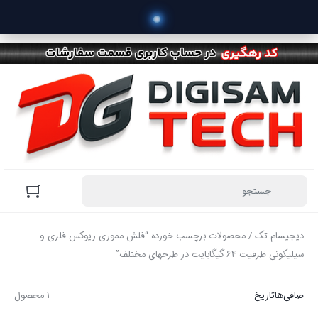
دیجیسام تک
/ محصولات برچسب خورده “فلش مموری ریوکس فلزی و
سیلیکونی ظرفیت 64 گیگابایت در طرحهای مختلف”
صافی‌ها
تاریخ
1 محصول